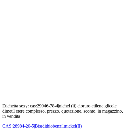
Etichetta sexy: cas:29046-78-4|nichel (ii) cloruro etilene glicole
dimetil etere complesso, prezzo, quotazione, sconto, in magazzino,
in vendita
CAS:28984-20-5|Bis(dithiobenzil)nickel(II)