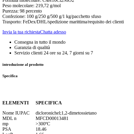
Formula molecolare: C4H10Cl2NiO2
Peso molecolare: 219,72 g/mol
Purezza: 98 percento
Confezione: 100 g/250 g/500 g/1 kg/pacchetto sfuso
Trasporto: FeDex/DHL/spedizione marittima/requisito dei clienti
Invia la tua richiesta
Chatta adesso
Consegna in tutto il mondo
Garanzia di qualità
Servizio clienti 24 ore su 24, 7 giorni su 7
introduzione al prodotto
Specifica
ELEMENTI
SPECIFICA
Nome IUPAC
dicloronichel;1,2-dimetossietano
MDL n
MFCD00013481
mp
>300ºC
PSA
18.46