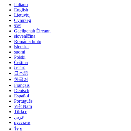
Italiano
English
Lietuvių
Cymraeg
বাংলা
Gaeilgenah Éireann
slovenščina
România limbi
íslenska
suomi
Polski
Čeština
עברית
日本語
한국어
Français
Deutsch
Español
Português
Việt Nam
Türkçe
عربي
русский
ไทย