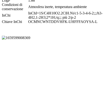
LogP
1.66
Condizioni di
Atmosfera inerte, temperatura ambiente
conservazione
InChI=1S/C4H10O2.2ClH.Ni/c1-5-3-4-6-2;;;/h3-
InChi
4H2,1-2H3;2*1H;/q;;; più 2/p-2
Chiave InChi
OCMNCWNTDDVHFK-UHFFFAOYSA-L