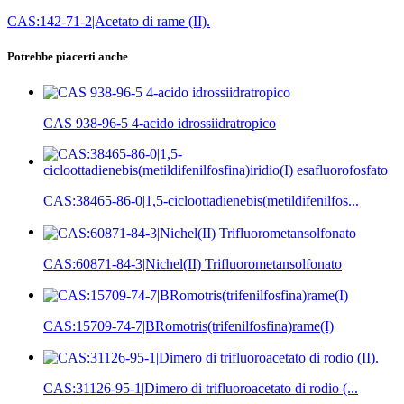
CAS:142-71-2|Acetato di rame (II).
Potrebbe piacerti anche
CAS 938-96-5 4-acido idrossiidratropico
CAS:38465-86-0|1,5-cicloottadienebis(metildifenilfos...
CAS:60871-84-3|Nichel(II) Trifluorometansolfonato
CAS:15709-74-7|BRomotris(trifenilfosfina)rame(I)
CAS:31126-95-1|Dimero di trifluoroacetato di rodio (...