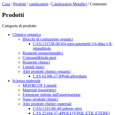
Casa
/
Prodotti
/
catalizzatori
/
Catalizzatori Metallici
/ Contenuto
Prodotti
Categoria di prodotto
Chimica organica
Blocchi di costruzione organici
CAS:131538-00-6|4-mercaptometil-3,6-ditia-1,8-
ottanditiolo
Reagenti organometallici
Coloranti&Indicatori
Reagenti chimici
Liquidi ionici
Altri prodotti chimici organici
CAS 62306-27-8|Policarbosilano
Scienza materiale
MOF&COF Ligandi
Materiali fotoelettrici
Emissione indotta dall'aggregazione
Nano prodotti chimici
Altri prodotti chimici materiali
CAS:1333-86-4|Carbone nero
CAS 25104-37-4|POLI (VINIL ETIL ETERE)