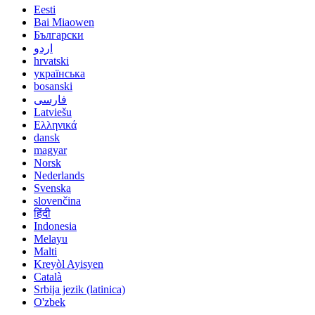
Eesti
Bai Miaowen
Български
اردو
hrvatski
українська
bosanski
فارسی
Latviešu
Ελληνικά
dansk
magyar
Norsk
Nederlands
Svenska
slovenčina
हिंदी
Indonesia
Melayu
Malti
Kreyòl Ayisyen
Català
Srbija jezik (latinica)
O'zbek