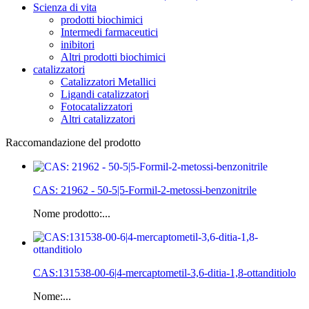
Scienza di vita
prodotti biochimici
Intermedi farmaceutici
inibitori
Altri prodotti biochimici
catalizzatori
Catalizzatori Metallici
Ligandi catalizzatori
Fotocatalizzatori
Altri catalizzatori
Raccomandazione del prodotto
CAS: 21962 - 50-5|5-Formil-2-metossi-benzonitrile
Nome prodotto:...
CAS:131538-00-6|4-mercaptometil-3,6-ditia-1,8-ottanditiolo
Nome:...