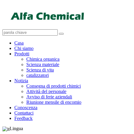
Casa
Chi siamo
Prodotti
Chimica organica
Scienza materiale
Scienza di vita
catalizzatori
Notizia
Consegna di prodotti chimici
Attività del personale
Avviso di ferie aziendali
Riunione mensile di encomio
Conoscenza
Contattaci
Feedback
Lingua